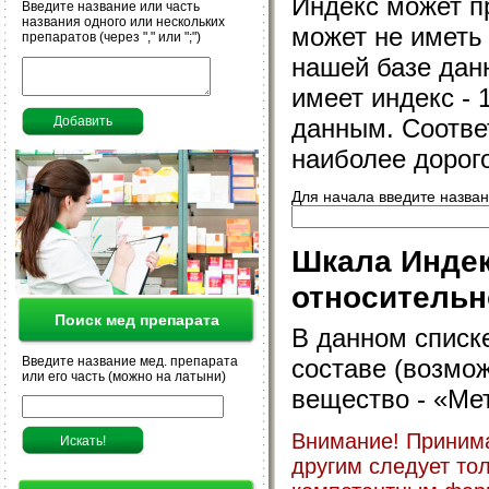
Индекс может пр
Введите название или часть
названия одного или нескольких
может не иметь 
препаратов (через "," или ";")
нашей базе дан
имеет индекс - 
данным. Соотве
наиболее дорого
Для начала введите назван
Шкала Индек
относительн
Поиск мед препарата
В данном списк
Введите название мед. препарата
составе (возмо
или его часть (можно на латыни)
вещество - «Ме
Внимание! Принима
другим следует то