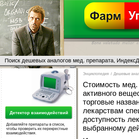
Поиск дешевых аналогов мед. препарата, ИндексД
Энциклопедия
/
Дешевые анал
Стоимость мед. 
активного веще
торговые назва
лекарствам сп
Детектор взаимодействий
доступность лек
Добавляйте препараты в список,
выбранному де
чтобы проверить их перекрестные
взаимодействия.