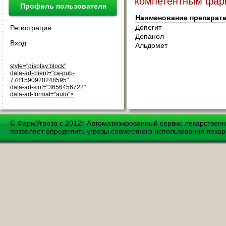
компетентным фар
Профиль пользователя
Наименование препарат
Допегит
Регистрация
Допанол
Вход
Альдомет
style="display:block"
data-ad-client="ca-pub-
7781590920248595"
data-ad-slot="3656456722"
data-ad-format="auto">
© ФармУгроза с 2012г. Автоматизированный сервис лекарствен
позволяет определить угрозы совместного использования лекар