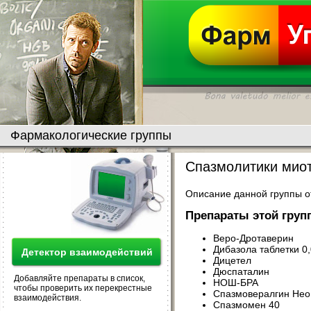
Фармакологические группы
Спазмолитики мио
Описание данной группы от
Препараты этой груп
Веро-Дротаверин
Дибазола таблетки 0,
Детектор взаимодействий
Дицетел
Дюспаталин
Добавляйте препараты в список,
НОШ-БРА
чтобы проверить их перекрестные
Спазмовералгин Нео
взаимодействия.
Спазмомен 40