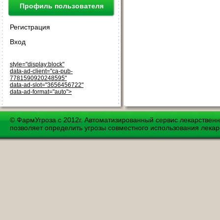
Профиль пользователя
Регистрация
Вход
style="display:block"
data-ad-client="ca-pub-
7781590920248595"
data-ad-slot="3656456722"
data-ad-format="auto">
© ФармУгроза с 2012г. Автоматизированный сервис лекарствен
позволяет определить угрозы совместного использования лекар