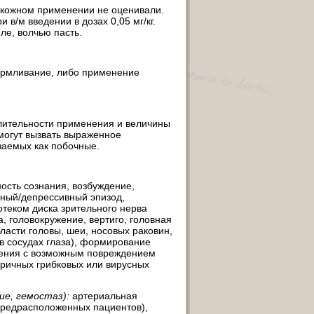
акожном применении не оценивали.
в/м введении в дозах 0,05 мг/кг.
е, волчью пасть.
армливание, либо применение
длительности применения и величины
могут вызвать выраженное
ваемых как побочные.
ость сознания, возбуждение,
ьный/депрессивный эпизод,
теком диска зрительного нерва
, головокружение, вертиго, головная
ласти головы, шеи, носовых раковин,
в сосудах глаза), формирование
ления с возможным повреждением
оричных грибковых или вирусных
ие, гемостаз):
артериальная
 предрасположенных пациентов),