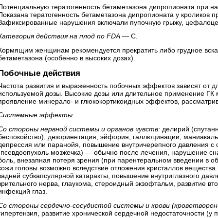
Потенциальную тератогенность бетаметазона дипропионата при н
Показана тератогенность бетаметазона дипропионата у кроликов при 
Зафиксированные нарушения включали пупочную грыжу, цефалоцел
Категория действия на плод по FDA —
C.
Кормящим женщинам рекомендуется прекратить либо грудное вск
бетаметазона (особенно в высоких дозах).
Побочные действия
Частота развития и выраженность побочных эффектов зависят от 
используемой дозы. Высокие дозы или длительное применение ГК 
проявление минерало- и глюкокортикоидных эффектов, рассматри
Системные эффекты
Со стороны нервной системы и органов чувств:
делирий (спутанн
беспокойство), дезориентация, эйфория, галлюцинации, маниакал
депрессия или паранойя, повышение внутричерепного давления с о
(псевдоопухоль мозжечка) — обычно после лечения, нарушение сна
боль, внезапная потеря зрения (при парентеральном введении в об
кожи головы возможно вследствие отложения кристаллов вещества 
задней субкапсулярной катаракты, повышение внутриглазного дав
зрительного нерва, глаукома, стероидный экзофтальм, развитие вт
инфекций глаз.
Со стороны сердечно-сосудистой системы и крови (кроветворен
гипертензия, развитие хронической сердечной недостаточности (у