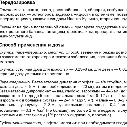
Передозировка
Симптомы:
тошнота, рвота, расстройства сна, эйфория, возбужде
высоких дозах — остеопороз, задержка жидкости в организме, повы
гиперкортицизма, включая синдром Иценко-Кушинга, вторичная над
Лечение:
на фоне постепенной отмены препарата поддержание жи
электролитного баланса, антациды, фенотиазины, препараты лити
аминоглутетимид.
Способ применения и дозы
Внутрь, парентерально, местно.
Способ введения и режим дозир
в зависимости от характера и тяжести заболевания, состояния бол
лечение.
Внутрь:
суточная доза для взрослых — 0,25–8 мг, для детей — 0,01
терапии дозу уменьшают постепенно.
Парентерально.
Бетаметазона динатрия фосфат: — в/в струйно, м
разовая доза 4–8 мг (при необходимости — 20 мг), затем в поддер
Бетаметазона дипропионат — в/м, глубоко, взрослым — 4–6 мг (до 9 
возрасте от 1 года до 5 лет — начальная доза 2 мг, 6–12 лет — 4 м
(взрослым): в большие суставы — 2–4 мг (до 9 мг), малые — 0,8–2 м
синовиальную сумку — 2–3 мг, сухожильные влагалища — 0,4–1 мг; м
2
поражения — 0,1 мг/см
(не больше), не более 2 мг в неделю; в с
местными анестетиками (1% раствор лидокаина, прокаина).
Субконъюнктивально,
в офтальмологии: при необходимости вводят