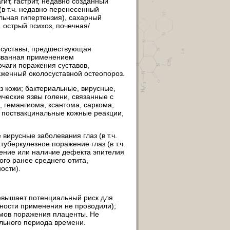
ит, гастрит, недавно созданный
в т.ч. недавно перенесенный
льная гипертензия), сахарный
,
острый психоз, почечная/
е суставы, предшествующая
ызванная применением
очаги поражения суставов,
аженный околосуставной остеопороз.
 кожи; бактериальные, вирусные,
ические язвы голени, связанные с
 гемангиома, ксантома, саркома;
, поствакцинальные кожные реакции,
вирусные заболевания глаз (в т.ч.
 туберкулезное поражение глаз (в т.ч.
чение или наличие дефекта эпителия
ого ранее среднего отита,
ости).
евышает потенциальный риск для
ности применения не проводили);
омов поражения плаценты. Не
ельного периода времени.