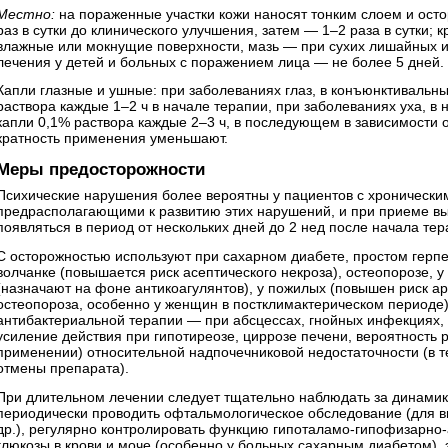
Местно:
на пораженные участки кожи наносят тонким слоем и остор
раз в сутки до клинического улучшения, затем — 1–2 раза в сутки;
влажные или мокнущие поверхности, мазь — при сухих лишайных и
лечения у детей и больных с поражением лица — не более 5 дней.
Капли глазные и ушные:
при заболеваниях глаз, в конъюнктивальн
раствора каждые 1–2 ч в начале терапии, при заболеваниях уха, в
капли 0,1% раствора каждые 2–3 ч, в последующем в зависимости 
кратность применения уменьшают.
Меры предосторожности
Психические нарушения более вероятны у пациентов с хронически
предрасполагающими к развитию этих нарушений, и при приеме вы
появляться в период от нескольких дней до 2 нед после начала тер
С осторожностью используют при сахарном диабете, простом герпе
волчанке (повышается риск асептического некроза), остеопорозе, 
(назначают на фоне антикоагулянтов), у пожилых (повышен риск а
остеопороза, особенно у женщин в постклимактерическом периоде)
антибактериальной терапии — при абсцессах, гнойных инфекциях,
усиление действия при гипотиреозе, циррозе печени, вероятность 
применении) относительной надпочечниковой недостаточности (в т
отмены препарата).
При длительном лечении следует тщательно наблюдать за динамико
периодически проводить офтальмологическое обследование (для в
др.), регулярно контролировать функцию гипоталамо-гипофизарно
глюкозы в крови и моче (особенно у больных сахарным диабетом), 