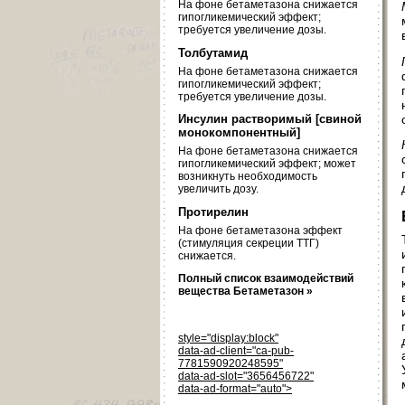
На фоне бетаметазона снижается
гипогликемический эффект;
требуется увеличение дозы.
Толбутамид
На фоне бетаметазона снижается
гипогликемический эффект;
требуется увеличение дозы.
Инсулин растворимый [свиной
монокомпонентный]
На фоне бетаметазона снижается
гипогликемический эффект; может
возникнуть необходимость
увеличить дозу.
Протирелин
На фоне бетаметазона эффект
(стимуляция секреции ТТГ)
снижается.
Полный список взаимодействий
вещества Бетаметазон »
style="display:block"
data-ad-client="ca-pub-
7781590920248595"
data-ad-slot="3656456722"
data-ad-format="auto">