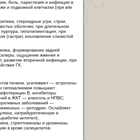
ие, боль, парестезия и инфекция в
жи и подкожной клетчатки (при в/м
ритема, стероидные угри, стрии,
зистых оболочек; при длительном
 пурпура, гипопигментация; при
я (гастрит, изъязвление слизистой
укома, формирование задней
 склеры; ощущение жжения и
т, развитие вторичной инфекции, при
йствия ГК.
тов печени, усиливают — эстрогены
 и гипокалиемии повышают
амфотерицин B, ингибиторы
ений в ЖКТ — алкоголь и НПВС;
еративных заболеваний —
еременных — ритодрин. Ослабляет
сулина, натрийуретическую и
ыработки антител);
ина, стрептокиназы и урокиназы.
ию в крови салицилатов,