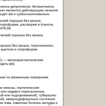
тазона дипропионат, бетаметазона
онат являются действующим началом
одят в/в и субконъюнктивально.
еский порошок без запаха,
хлороформе, растворим в этаноле,
476,58.
еский порошок без запаха,
рошок без запаха, гигроскопичен,
в ацетоне и хлороформе.
С) — мелкокристаллическая
дить в/в).
ения по жизненным показаниям
е микозы, герпетические
мя или недавно перенесенные,
ный или подозреваемый), туберкулез
ный), иммунодефицитные состояния
ая язва, язвенная болезнь желудка и