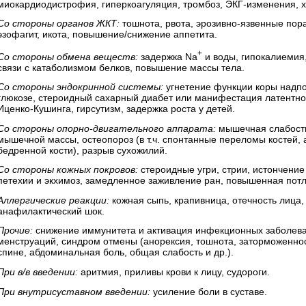
миокардиодистрофия, гиперкоагуляция, тромбоз, ЭКГ-изменения, 
Со стороны органов ЖКТ:
тошнота, рвота, эрозивно-язвенные пор
эзофагит, икота, повышение/снижение аппетита.
+
Со стороны обмена веществ:
задержка Na
и воды, гипокалиемия
связи с катаболизмом белков, повышение массы тела.
Со стороны эндокринной системы:
угнетение функции коры надпо
глюкозе, стероидный сахарный диабет или манифестация латентно
Иценко-Кушинга, гирсутизм, задержка роста у детей.
Со стороны опорно-двигательного аппарата:
мышечная слабость
мышечной массы, остеопороз (в т.ч. спонтанные переломы костей, 
бедренной кости), разрыв сухожилий.
Со стороны кожных покровов:
стероидные угри, стрии, истончение
петехии и экхимоз, замедленное заживление ран, повышенная потл
Аллергические реакции:
кожная сыпь, крапивница, отечность лица
анафилактический шок.
Прочие:
снижение иммунитета и активация инфекционных заболева
менструаций, синдром отмены (анорексия, тошнота, заторможеннос
спине, абдоминальная боль, общая слабость и др.).
При в/в введении:
аритмия, приливы крови к лицу, судороги.
При внутрисуставном введении:
усиление боли в суставе.