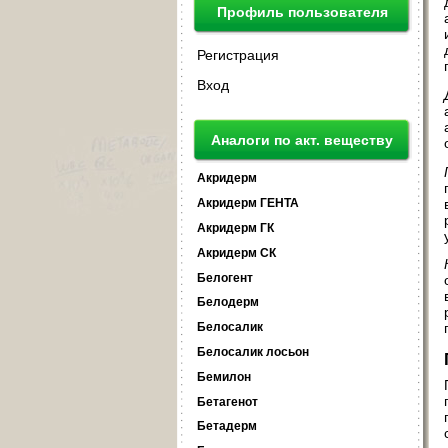
Профиль пользователя
Регистрация
Вход
Аналоги по акт. веществу
Акридерм
Акридерм ГЕНТА
Акридерм ГК
Акридерм СК
Белогент
Белодерм
Белосалик
Белосалик лосьон
Бемилон
Бетагенот
Бетадерм