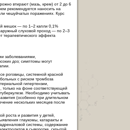
ожно втирают (мазь, крем) от 2 до 6
 крем рекомендуется наносить на
ли чешуйчатых поражениях. Курс
ый мешок — по 1–2 капли 0,1%
 наружный слуховой проход — по 2–3
от терапевтического эффекта
ми заболеваниями,
соких доз; симптомы могут
апии.
се роговицы, системной красной
у больных с риском тромбоза
ртериальной гипертензии,
, только на фоне соответствующей
 туберкулезе. Необходимо учитывать
развития (особенно при длительном
ечение нескольких месяцев после
й роста и развития у детей,
ыявления глаукомы, катаракты и
-адреналовой системы, содержание
электролитов в сыворотке, скрытой