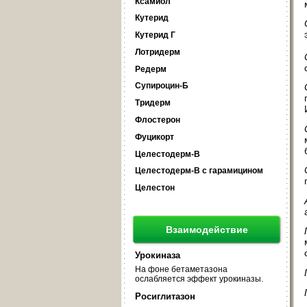
Ксамиол
Кутерид
Кутерид Г
Лотридерм
Редерм
Супироцин-Б
Тридерм
Флостерон
Фуцикорт
Целестодерм-В
Целестодерм-В с гарамицином
Целестон
Взаимодействие
Урокиназа
На фоне бетаметазона
ослабляется эффект урокиназы.
Росиглитазон