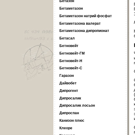
Бетазон
Бетаметазон
Бетаметазон натрий фосфат
Бетаметазона валерат
Бетаметазона дипропионат
Бетасал
Бетновейт
Бетновейт-ГМ
Бетновейт-Н
Бетновейт-С
Гаразон
Дайвобет
Дипрогент
Дипросалик
Дипросалик лосьон
Дипроспан
Канизон плюс
Клеоре