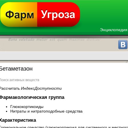
Энциклопедия
Бетаметазон
Поиск активных веществ
Рассчитать
ИндексДоступности
Фармакологическая группа
Глюкокортикоиды
Нитраты и нитратоподобные средства
Характеристика
Гормональное средство (глюкокортикоид для системного и местног