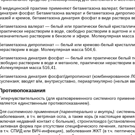
В медицинской практике применяют бетаметазона валерат, бетаме
динатрия фосфат. Бетаметазона валерат и бетаметазона дипропи
мазей и кремов, бетаметазона динатрия фосфат в виде раствора вв
Бетаметазона валерат — белый или практически белый кристаллич
практически нерастворим в воде, свободно растворим в ацетоне и 
незначительно растворим в бензоле и эфире. Молекулярная масса 
Бетаметазона дипропионат — белый или кремово-белый кристаллич
нерастворим в воде. Молекулярная масса 504,6.
Бетаметазона динатрия фосфат — белый или практически белый по
свободно растворим в воде и метаноле, практически нерастворим 
Молекулярная масса 516,41.
Бетаметазона динатрия фосфат/дипропионат (комбинированное Л
суспензия; вводят в/м, внутрисуставно, периартикулярно (нельзя вво
Противопоказания
Гиперчувствительность (для кратковременного системного примен
является единственным противопоказанием).
Для системного применения (парентерально и внутрь):
системны
заболевания, в т.ч. ветряная оспа, а также корь (в настоящее вре
включая недавний контакт с больным), стронгилоидоз (установлен
(активная форма при отсутствии специфического лечения, латент
(в т.ч. СПИД или ВИЧ-инфекция), заболевания ЖКТ (в т.ч. пептическ