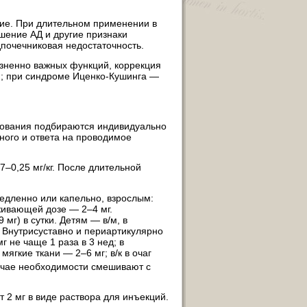
ние. При длительном применении в
шение АД и другие признаки
почечниковая недостаточность.
зненно важных функций, коррекция
я; при синдроме Иценко-Кушинга —
ования подбираются индивидуально
ьного и ответа на проводимое
7–0,25 мг/кг. После длительной
едленно или капельно, взрослым:
живающей дозе — 2–4 мг.
мг) в сутки. Детям — в/м, в
г. Внутрисуставно и периартикулярно
г не чаще 1 раза в 3 нед; в
ягкие ткани — 2–6 мг; в/к в очаг
лучае необходимости смешивают с
 2 мг в виде раствора для инъекций.