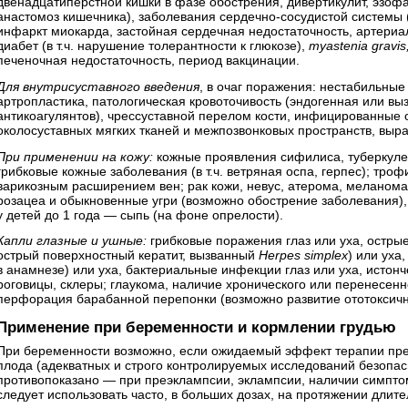
двенадцатиперстной кишки в фазе обострения, дивертикулит, эзофаг
анастомоз кишечника), заболевания сердечно-сосудистой системы (
инфаркт миокарда, застойная сердечная недостаточность, артериа
диабет (в т.ч. нарушение толерантности к глюкозе),
myastenia gravis
печеночная недостаточность, период вакцинации.
Для внутрисуставного введения
, в очаг поражения: нестабильны
артропластика, патологическая кровоточивость (эндогенная или в
антикоагулянтов), чрессуставной перелом кости, инфицированные 
околосуставных мягких тканей и межпозвонковых пространств, выр
При применении на кожу:
кожные проявления сифилиса, туберкулез
грибковые кожные заболевания (в т.ч. ветряная оспа, герпес); троф
варикозным расширением вен; рак кожи, невус, атерома, меланома,
розацеа и обыкновенные угри (возможно обострение заболевания)
у детей до 1 года — сыпь (на фоне опрелости).
Капли глазные и ушные:
грибковые поражения глаз или уха, острые 
острый поверхностный кератит, вызванный
Herpes simplex
) или уха,
в анамнезе) или уха, бактериальные инфекции глаз или уха, истон
роговицы, склеры; глаукома, наличие хронического или перенесенн
перфорация барабанной перепонки (возможно развитие ототоксичн
Применение при беременности и кормлении грудью
При беременности возможно, если ожидаемый эффект терапии пр
плода (адекватных и строго контролируемых исследований безопас
противопоказано — при преэклампсии, эклампсии, наличии симпт
следует использовать часто, в больших дозах, на протяжении длит