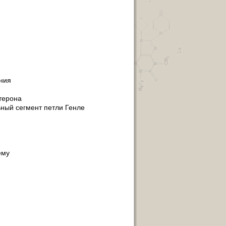
ния
терона
ный сегмент петли Генле
ему