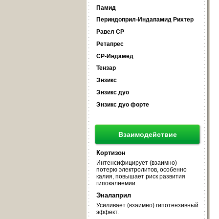
Памид
Периндоприл-Индапамид Рихтер
Равел СР
Ретапрес
СР-Индамед
Тензар
Энзикс
Энзикс дуо
Энзикс дуо форте
Взаимодействие
Кортизон
Интенсифицирует (взаимно)
потерю электролитов, особенно
калия, повышает риск развития
гипокалиемии.
Эналаприл
Усиливает (взаимно) гипотензивный
эффект.