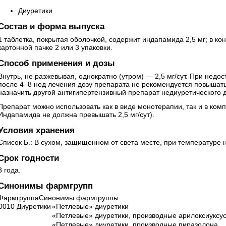
Диуретики
Состав и форма выпуска
1 таблетка, покрытая оболочкой, содержит индапамида 2,5 мг; в кон
картонной пачке 2 или 3 упаковки.
Способ применения и дозы
Внутрь, не разжевывая, однократно (утром) — 2,5 мг/сут. При нед
после 4–8 нед лечения дозу препарата не рекомендуется повышать
назначить другой антигипертензивный препарат недиуретического 
Препарат можно использовать как в виде монотерапии, так и в ком
Индапамида не должна превышать 2,5 мг/сут).
Условия хранения
Список Б.: В сухом, защищенном от света месте, при температуре 
Срок годности
3 года.
Синонимы фармгрупп
ФармгруппаСинонимы фармгруппы
0010 Диуретики
«Петлевые» диуретики
«Петлевые» диуретики, производные арилоксиуксу
«Петлевые» диуретики, производные пиразолона