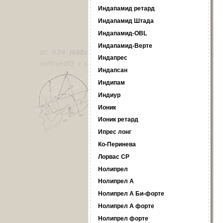
Индапамид ретард
Индапамид Штада
Индапамид-OBL
Индапамид-Верте
Индапрес
Индапсан
Индипам
Индиур
Ионик
Ионик ретард
Ипрес лонг
Ко-Перинева
Лорвас СР
Нолипрел
Нолипрел А
Нолипрел А Би-форте
Нолипрел А форте
Нолипрел форте