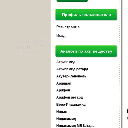
Профиль пользователя
Регистрация
Вход
Аналоги по акт. веществу
Акрипамид
Акрипамид ретард
Акутер-Сановель
Ариндап
Арифон
Арифон ретард
Веро-Индапамид
Индап
Индапамид
Индапамид МВ Штада