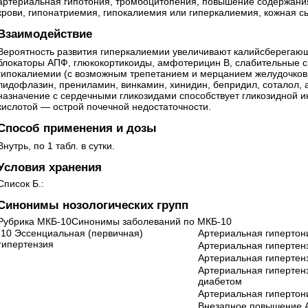
артериальная гипотония, тромбоцитопения, повышение содержания
крови, гипонатриемия, гипокалиемия или гиперкалиемия, кожная сы
Взаимодействие
Вероятность развития гиперкалиемии увеличивают калийсберегающ
блокаторы АПФ, глюкокортикоиды, амфотерицин B, слабительные ср
гипокалиемии (с возможным трепетанием и мерцанием желудочков
лидофлазин, прениламин, винкамин, хинидин, бепридил, соталол
назначение с сердечными гликозидами способствует гликозидной и
кислотой — острой почечной недостаточности.
Способ применения и дозы
Внутрь, по 1 табл. в сутки.
Условия хранения
Список Б.:
Синонимы нозологических групп
Рубрика МКБ-10Синонимы заболеваний по МКБ-10
I10 Эссенциальная (первичная)
Артериальная гипертон
гипертензия
Артериальная гипертен
Артериальная гипертенз
Артериальная гипертен
диабетом
Артериальная гипертон
Внезапное повышение 