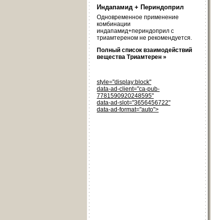
Индапамид + Периндоприл
Одновременное применение
комбинации
индапамид+периндоприл с
триамтереном не рекомендуется.
Полный список взаимодействий
вещества Триамтерен »
style="display:block"
data-ad-client="ca-pub-
7781590920248595"
data-ad-slot="3656456722"
data-ad-format="auto">