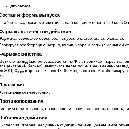
Диуретики
Состав и форма выпуска
1 таблетка содержит метиклотиазида 5 мг, триамтерена 150 мг; в бли
Фармакологическое действие
Фармакологическое действие
- диуретическое, гипотензивное
.
Блокирует реабсорбцию натрия, калия, хлора и воды (в меньшей ст
Фармакокинетика
Метиклотиазид быстро всасывается из ЖКТ, проникает через тканевы
плацентарный барьер), выводится через почки в неизмененном вид
из ЖКТ, C
в крови — через 45–60 мин, частично метаболизируетс
max
3 ч.
Показания
Артериальная гипертония.
Противопоказания
Гиперчувствительность, печеночная и почечная недостаточность, 
Побочные действия
Диспепсия, диарея, нарушение функции печени, уменьшение объе