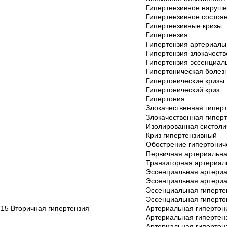
Гипертензивное наруш
Гипертензивное состоя
Гипертензивные кризы
Гипертензия
Гипертензия артериаль
Гипертензия злокачест
Гипертензия эссенциал
Гипертоническая болез
Гипертонические кризы
Гипертонический криз
Гипертония
Злокачественная гипер
Злокачественная гипер
Изолированная систоли
Криз гипертензивный
Обострение гипертонич
Первичная артериальна
Транзиторная артериал
Эссенциальная артериа
Эссенциальная артериа
Эссенциальная гиперте
Эссенциальная гиперто
I15 Вторичная гипертензия
Артериальная гипертон
Артериальная гипертен
Артериальная гипертенз