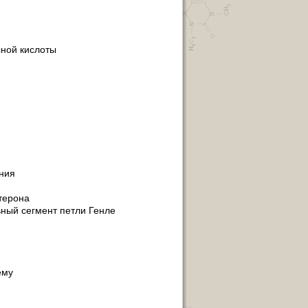
сной кислоты
ния
терона
ный сегмент петли Генле
ему