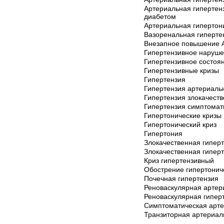
Артериальная гипертен
диабетом
Артериальная гипертон
Вазоренальная гиперте
Внезапное повышение 
Гипертензивное наруш
Гипертензивное состоя
Гипертензивные кризы
Гипертензия
Гипертензия артериаль
Гипертензия злокачест
Гипертензия симптомат
Гипертонические кризы
Гипертонический криз
Гипертония
Злокачественная гипер
Злокачественная гипер
Криз гипертензивный
Обострение гипертонич
Почечная гипертензия
Реноваскулярная артер
Реноваскулярная гипер
Симптоматическая арте
Транзиторная артериал