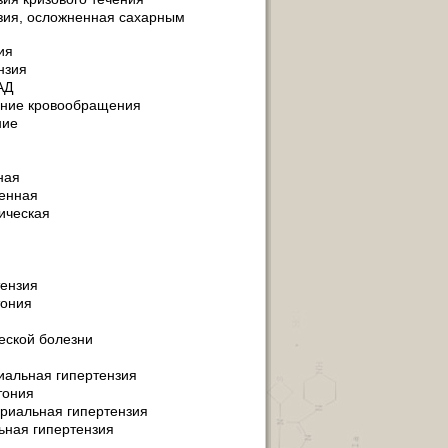
зия, осложненная сахарным
ия
нзия
АД
ение кровообращения
ние
ная
венная
ическая
тензия
тония
еской болезни
иальная гипертензия
тония
риальная гипертензия
ьная гипертензия