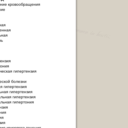
ение кровообращения
ние
ная
венная
ьная
нь
тензия
тония
ческая гипертензия
еской болезни
я гипертензия
ьная гипертензия
льная гипертензия
льная гипертония
нзия
ния
ия
зия
ия кризового течения