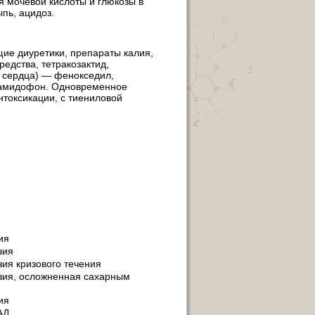
 мочевой кислоты и глюкозы в
пь, ацидоз.
ие диуретики, препараты калия,
едства, тетракозактид,
 сердца) — фенокседил,
, амидофон. Одновременное
нтоксикации, с тиениловой
ия
зия
ия кризового течения
зия, осложненная сахарным
ия
АД