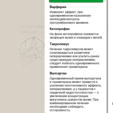
Варфарин
Изменяет эффект; при
одновременном назначении
необходим контроль
протромбинового времени.
Кетопрофен
На фоне кетопрофена снижается
экскреция калия и хлоридов с мочой.
Такролимус
Лечение такролимусом может
сопровождаться развитием
гиперкалиемии или усилить ранее
существующую гиперкалиемию;
следует избегать одновременного
применения триамтерена.
Валсартан
Одновременный прием валсартана
и триамтерена может привести к
усилению гипотензивного эффекта,
гиперкалиемии, а у пациентов с
сердечной недостаточностью — к
увеличению концентрации
креатинина сыворотки крови. При
комбинированном лечении
необходимо соблюдать
осторожность.