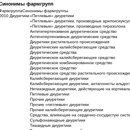
Синонимы фармгрупп
ФармгруппаСинонимы фармгруппы
0010 Диуретики
«Петлевые» диуретики
«Петлевые» диуретики, производные арилоксиуксу
«Петлевые» диуретики, производные пиразолона
Антигипертензивное диуретическое средство
Антигипертензивные диуретические средства
Диуретики растительного происхождения
Диуретические калийсберегающие средства
Диуретические средства
Диуретическое калийсберегающее средство
Диуретическое комбинированное средство
Диуретическое средство
Диуретическое средство растительного происхожде
Калийсберегающие диуретики
Калийсберегающие диуретики, антагонисты альдос
Нетиазидные диуретики, действующие на кортикаль
Петлевые диуретики
Прочие диуретики
Прочие «петлевые» диуретики
Прочие калийсберегающие диуретики
Средства, влияющие на сердечно-сосудистую сист
Сульфонамидные диуретики
Тиазидные диуретики