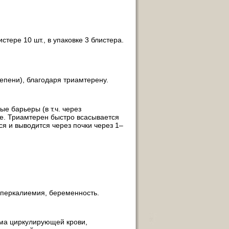
стере 10 шт., в упаковке 3 блистера.
епени), благодаря триамтерену.
е барьеры (в т.ч. через
е. Триамтерен быстро всасывается
я и выводится через почки через 1–
гиперкалиемия, беременность.
ма циркулирующей крови,