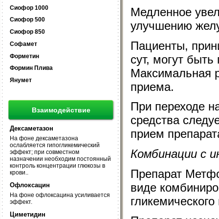
Сиофор 1000
Медленное увел
Сиофор 500
улучшению желу
Сиофор 850
Пациенты, прин
Софамет
Форметин
сут, могут быть
Формин Плива
Максимальная р
Янумет
приема.
При переходе на
Взаимодействие
средства следуе
Дексаметазон
прием препарат
На фоне дексаметазона
ослабляется гипогликемический
Комбинации с и
эффект; при совместном
назначении необходим постоянный
контроль концентрации глюкозы в
Препарат Метфо
крови..
виде комбиниро
Офлоксацин
На фоне офлоксацина усиливается
гликемического 
эффект.
Циметидин