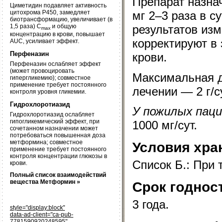
Препарат назна
Циметидин подавляет активность
цитохрома Р450, замедляет
мг 2–3 раза в с
биотрансформацию, увеличивает (в
1,5 раза) C
и общую
результатов изм
max
концентрацию в крови, повышает
корректируют в
AUC, усиливает эффект.
Перфеназин
крови.
Перфеназин ослабляет эффект
(может провоцировать
Максимальная 
гипергликемию); совместное
применение требует постоянного
лечении — 2 г/с
контроля уровня гликемии.
Гидрохлоротиазид
У пожилых пац
Гидрохлоротиазид ослабляет
гипогликемический эффект, при
1000 мг/сут.
сочетанном назначении может
потребоваться повышенная доза
метформина; совместное
Условия хра
применение требует постоянного
контроля концентрации глюкозы в
Список Б.: При 
крови.
Полный список взаимодействий
вещества Метформин »
Срок годнос
3 года.
style="display:block"
data-ad-client="ca-pub-
7781590920248595"