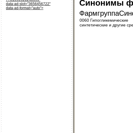
Синонимы ф
data-ad-slot="3656456722"
data-ad-format="auto">
ФармгруппаСин
0060 Гипогликемические
синтетические и другие ср