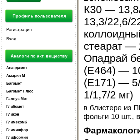
К30 — 13,8
Профиль пользователя
13,3/22,6/2
Регистрация
коллоидный
Вход
стеарат — 2
Опадрай бе
Аналоги по акт. веществу
(Е464) — 1
Авандамет
Амарил М
(Е171) — 5
Багомет
1/1,7/2 мг)
Багомет Плюс
Галвус Мет
в блистере из 
Глибомет
фольги 10 шт., 
Гликон
Глимекомб
Фармакологи
Глиминфор
Глиформин