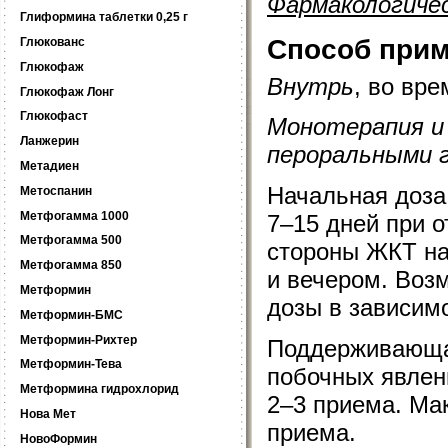
Фармакологиче
Глиформина таблетки 0,25 г
Способ прим
Глюкованс
Глюкофаж
Внутрь
, во вр
Глюкофаж Лонг
Глюкофаст
Монотерапия и 
Ланжерин
пероральными 
Метадиен
Начальная доза 
Метоспанин
Метфогамма 1000
7–15 дней при 
Метфогамма 500
стороны ЖКТ наз
Метфогамма 850
и вечером. Воз
Метформин
дозы в зависимо
Метформин-БМС
Метформин-Рихтер
Поддерживающая
Метформин-Тева
побочных явлен
Метформина гидрохлорид
2–3 приема. Ма
Нова Мет
приема.
НовоФормин