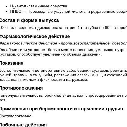
H
-антигистаминные средства
1
НПВС — Производные уксусной кислоты и родственные сое
Состав и форма выпуска
100 г геля содержат диклофенака натрия 1 г; в тубах по 60 г, в короб
Фармакологическое действие
Фармакологическое действие
- противовоспалительное, обезбо
Ослабляет или устраняет боль в месте нанесения, уменьшает утре
суставов, способствует увеличению объема движений.
Показания
Воспалительные и дегенеративные заболевания суставов; ревматиз
тканей; травмы, в т.ч. ушибы, растяжения связок, мышц и сухожили
вызванная тяжелыми физическими нагрузками.
Противопоказания
Гиперчувствительность, бронхиальная астма, спровоцированная пр
лет.
Применение при беременности и кормлении грудью
Противопоказано.
Побочные действия