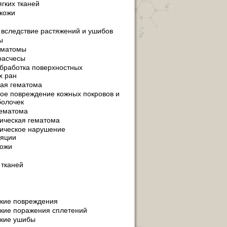
гких тканей
кожи
 вследствие растяжений и ушибов
ы
ематомы
расчесы
бработка поверхностных
х ран
ая гематома
ое повреждение кожных покровов и
болочек
гематома
ическая гематома
ическое нарушение
ляции
кожи
 тканей
кие повреждения
кие поражения сплетений
ские ушибы