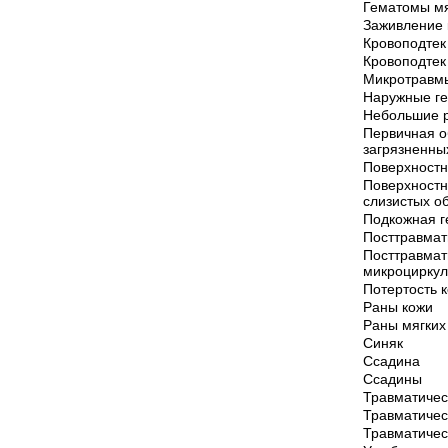
Гематомы мя
Заживление 
Кровоподтек
Кровоподтек
Микротравм
Наружные г
Небольшие 
Первичная о
загрязненны
Поверхностн
Поверхностн
слизистых о
Подкожная 
Посттравмат
Посттравмат
микроцирку
Потертость 
Раны кожи
Раны мягких
Синяк
Ссадина
Ссадины
Травматичес
Травматичес
Травматиче