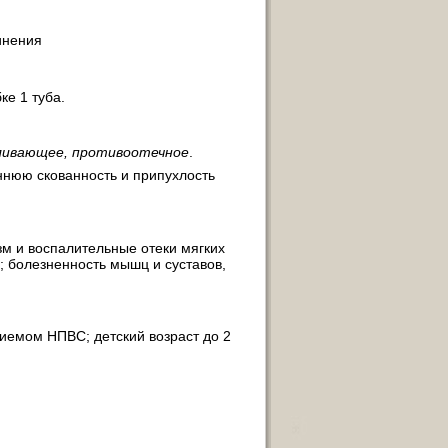
динения
ке 1 туба.
ливающее, противоотечное
.
ннюю скованность и припухлость
м и воспалительные отеки мягких
й; болезненность мышц и суставов,
иемом НПВС; детский возраст до 2