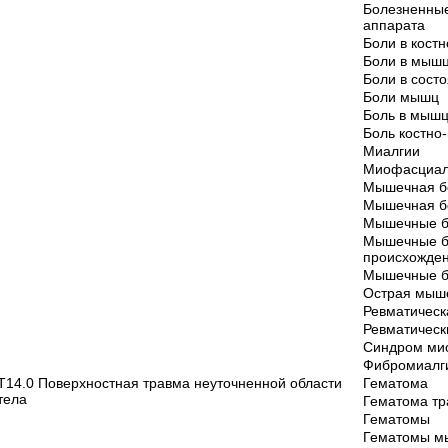
Болезненные
аппарата
Боли в кост
Боли в мыш
Боли в сост
Боли мышц
Боль в мыш
Боль костно
Миалгии
Миофасциал
Мышечная б
Мышечная бо
Мышечные б
Мышечные б
происхожде
Мышечные б
Острая мыш
Ревматическ
Ревматическ
Синдром ми
Фибромиалг
T14.0 Поверхностная травма неуточненной области
Гематома
тела
Гематома тр
Гематомы
Гематомы м