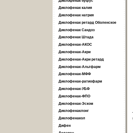
Диклофенак буфус
Диклофенак калия
Диклофенак натрия
Диклофенак ретард Оболенское
Диклофенак Сандоз
Диклофенак Штада
Диклофенак-АКОС
Диклофенак-Акри
Диклофенак-Акри ретард
Диклофенак-Альтфарм
Диклофенак-МФФ
Диклофенак-ратиофарм
Диклофенак-УБФ
Диклофенак-ФПО
Диклофенак-Эском
Диклофенаклонг
Диклофенакол
Дифен
Доларен