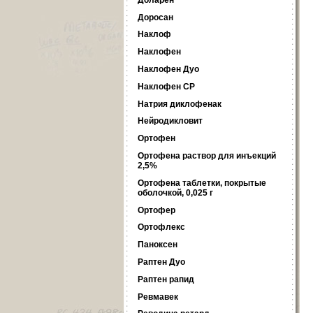
Доросан
Наклоф
Наклофен
Наклофен Дуо
Наклофен СР
Натрия диклофенак
Нейродикловит
Ортофен
Ортофена раствор для инъекций
2,5%
Ортофена таблетки, покрытые
оболочкой, 0,025 г
Ортофер
Ортофлекс
Паноксен
Раптен Дуо
Раптен рапид
Ревмавек