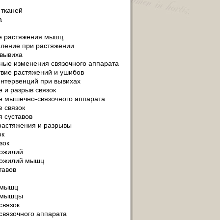
 тканей
а
е растяжения мышц
аление при растяжении
вывиха
ные изменения связочного аппарата
твие растяжений и ушибов
интервенций при вывихах
 и разрыв связок
 мышечно-связочного аппарата
 связок
 суставов
астяжения и разрывы
ок
зок
хожилий
хожилий мышц
тавов
 мышц
 мышцы
связок
связочного аппарата