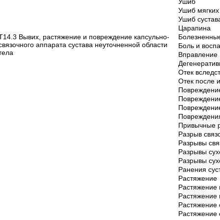
Ушиб
Ушиб мягких
Ушиб сустав
Царапина
T14.3 Вывих, растяжение и повреждение капсульно-
Болезненны
связочного аппарата сустава неуточненной области
Боль и восп
тела
Вправление 
Дегенератив
Отек вследс
Отек после 
Повреждение
Повреждение
Повреждение
Повреждения
Привычные р
Разрыв связ
Разрывы свя
Разрывы су
Разрывы су
Ранения сус
Растяжение
Растяжение
Растяжение
Растяжение 
Растяжение 