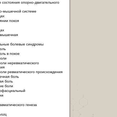
 состояния опорно-двигательного
но-мышечной системе
цах
оянии покоя
цах
-мышечная
ьные болевые синдромы
оль
ль в покое
оли
оли неревматического
ния
оли ревматического происхождения
ечная боль
ая боль
ие боли
офасциальный
ия
авматического генеза
ышц