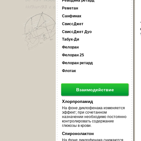
Реводина ретард
Реметан
Санфинак
СвиссДжет
СвиссДжет Дуо
Табук-Ди
Фелоран
Фелоран 25
Фелоран ретард
Флотак
Взаимодействие
Хлорпропамид
На фоне диклофенака изменяется
эффект; при сочетанном
назначении необходимо постоянно
контролировать содержание
глюкозы в крови.
Спиронолактон
На фоне диклофенака снижаются