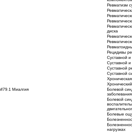
Ревматизм с
Ревматическ
Ревматическ
Ревматическ
Ревматическ
диска
Ревматическ
Ревматическ
Ревматоидн
Рецидивы р
Суставной и
Суставной 
Суставной р
Суставной с
Хроническая
Хронический
M79.1 Миалгия
Болевой син
заболевания
Болевой син
воспалитель
двигательно
Болевые ощ
Болезненно
Болезненнос
нагрузках