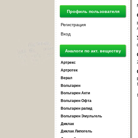
Профиль пользователя
Регистрация
Вход
Аналоги по акт. веществу
Артрекс
Артротек
Верал
Вольтарен
Вольтарен Акти
Вольтарен Офта
Вольтарен рапид
Вольтарен Эмульгель
Диклак
Диклак Липогель