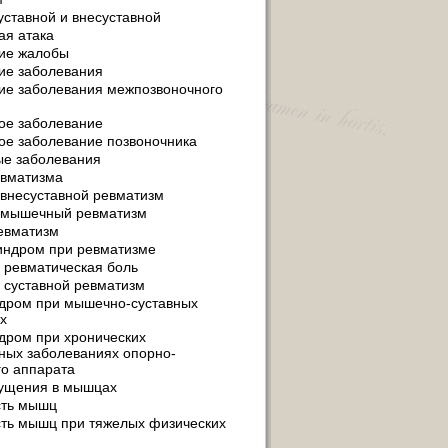
уставной и внесуставной
ая атака
ие жалобы
ие заболевания
ие заболевания межпозвоночного
ое заболевание
ое заболевание позвоночника
ые заболевания
евматизма
 внесуставной ревматизм
и мышечный ревматизм
евматизм
индром при ревматизме
 ревматическая боль
 суставной ревматизм
дром при мышечно-суставных
х
дром при хронических
ных заболеваниях опорно-
го аппарата
ущения в мышцах
сть мышц
ть мышц при тяжелых физических