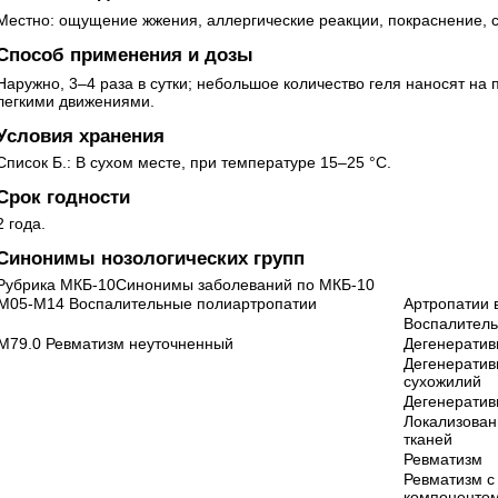
Местно: ощущение жжения, аллергические реакции, покраснение, с
Способ применения и дозы
Наружно, 3–4 раза в сутки; небольшое количество геля наносят на 
легкими движениями.
Условия хранения
Список Б.: В сухом месте, при температуре 15–25 °C.
Срок годности
2 года.
Синонимы нозологических групп
Рубрика МКБ-10Синонимы заболеваний по МКБ-10
M05-M14 Воспалительные полиартропатии
Артропатии 
Воспалитель
M79.0 Ревматизм неуточненный
Дегенератив
Дегенератив
сухожилий
Дегенератив
Локализован
тканей
Ревматизм
Ревматизм с
компоненто