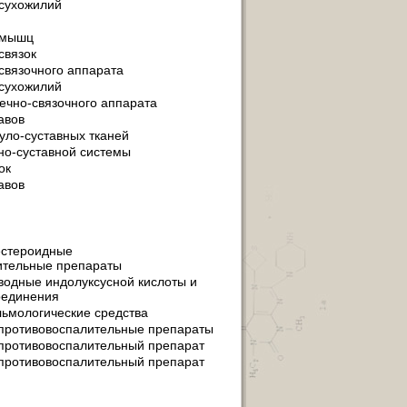
сухожилий
 мышц
связок
связочного аппарата
сухожилий
чно-связочного аппарата
авов
уло-суставных тканей
но-суставной системы
ок
авов
естероидные
ительные препараты
одные индолуксусной кислоты и
оединения
мологические средства
противовоспалительные препараты
противовоспалительный препарат
противовоспалительный препарат