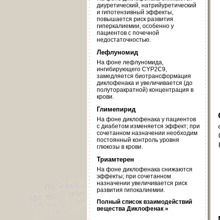
диуретический, натрийуретический
и гипотензивный эффекты,
повышается риск развития
гиперкалиемии, особенно у
пациентов с почечной
недостаточностью.
Лефлуномид
На фоне лефлуномида,
ингибирующего CYP2C9,
замедляется биотрансформация
диклофенака и увеличивается (до
полуторакратной) концентрация в
крови.
Глимепирид
На фоне диклофенака у пациентов
с диабетом изменяется эффект; при
сочетанном назначении необходим
постоянный контроль уровня
глюкозы в крови.
Триамтерен
На фоне диклофенака снижаются
эффекты; при сочетанном
назначении увеличивается риск
развития гипокалиемии.
Полный список взаимодействий
вещества Диклофенак »