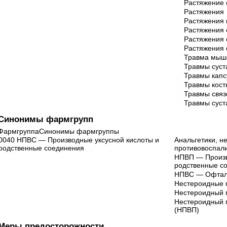
Растяжение 
Растяжения
Растяжения
Растяжения 
Растяжения 
Растяжения 
Травма мыше
Травмы суст
Травмы капс
Травмы кост
Травмы связ
Травмы суст
Синонимы фармгрупп
ФармгруппаСинонимы фармгруппы
0040 НПВС — Производные уксусной кислоты и
Анальгетики, н
родственные соединения
противовоспал
НПВП — Произв
родственные с
НПВС — Офталь
Нестероидные 
Нестероидный 
Нестероидный 
(НПВП)
Меры предосторожности