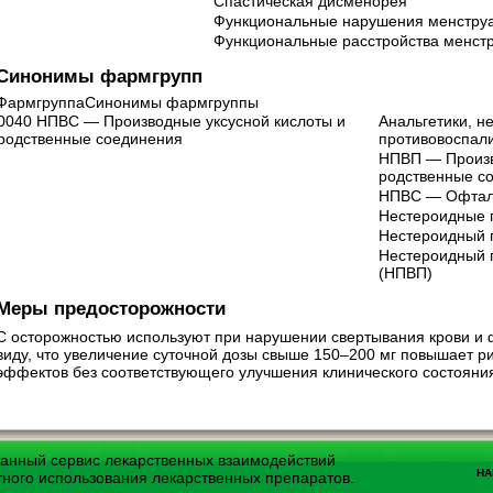
Спастическая дисменорея
Функциональные нарушения менструа
Функциональные расстройства менстр
Синонимы фармгрупп
ФармгруппаСинонимы фармгруппы
0040 НПВС — Производные уксусной кислоты и
Анальгетики, н
родственные соединения
противовоспал
НПВП — Произв
родственные с
НПВС — Офталь
Нестероидные 
Нестероидный 
Нестероидный 
(НПВП)
Меры предосторожности
С осторожностью используют при нарушении свертывания крови и ф
виду, что увеличение суточной дозы свыше 150–200 мг повышает р
эффектов без соответствующего улучшения клинического состояни
ванный сервис лекарственных взаимодействий
НА
тного использования лекарственных препаратов.