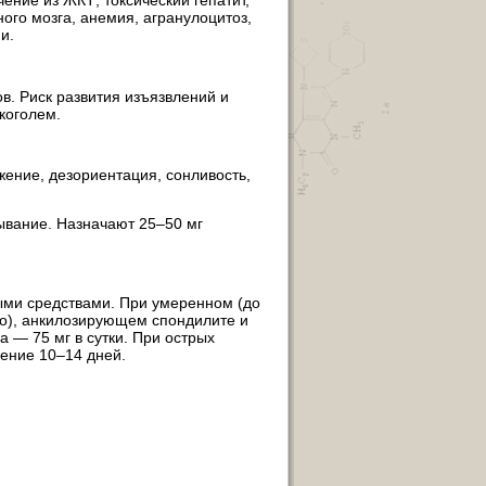
ного мозга, анемия, агранулоцитоз,
и.
в. Риск развития изъязвлений и
коголем.
жение, дезориентация, сонливость,
ывание. Назначают 25–50 мг
ыми средствами. При умеренном (до
го), анкилозирующем спондилите и
 — 75 мг в сутки. При острых
чение 10–14 дней.