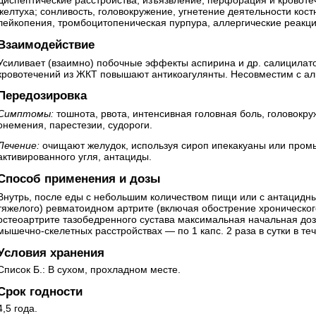
желтуха; сонливость, головокружение, угнетение деятельности кост
лейкопения, тромбоцитопеническая пурпура, аллергические реакци
Взаимодействие
Усиливает (взаимно) побочные эффекты аспирина и др. салицилато
кровотечений из ЖКТ повышают антикоагулянты. Несовместим с ал
Передозировка
Симптомы:
тошнота, рвота, интенсивная головная боль, головокру
онемения, парестезии, судороги.
Лечение:
очищают желудок, используя сироп ипекакуаны или пром
активированного угля, антациды.
Способ применения и дозы
Внутрь, после еды с небольшим количеством пищи или с антацидн
тяжелого) ревматоидном артрите (включая обострение хроническо
остеоартрите тазобедренного сустава максимальная начальная доза
мышечно-скелетных расстройствах — по 1 капс. 2 раза в сутки в те
Условия хранения
Список Б.: В сухом, прохладном месте.
Срок годности
4,5 года.