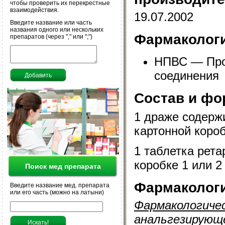
чтобы проверить их перекрестные
взаимодействия.
19.07.2002
Введите название или часть
названия одного или нескольких
Фармакологи
препаратов (через "," или ";")
НПВС — Прои
соединения
Состав и фо
1 драже содержи
картонной короб
1 таблетка рета
коробке 1 или 2
Поиск мед препарата
Фармакологи
Введите название мед. препарата
или его часть (можно на латыни)
Фармакологиче
анальгезирующ