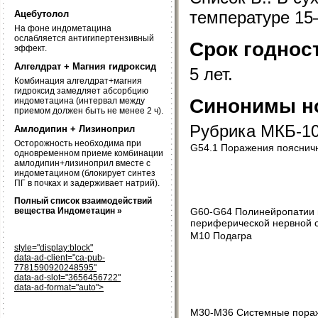
температуре 15
Ацебутолол
На фоне индометацина
ослабляется антигипертензивный
Срок годнос
эффект.
Алгелдрат + Магния гидроксид
5 лет.
Комбинация алгелдрат+магния
гидроксид замедляет абсорбцию
Синонимы но
индометацина (интервал между
приемом должен быть не менее 2 ч).
Рубрика МКБ-1
Амлодипин + Лизиноприл
Осторожность необходима при
G54.1 Поражения поясничн
одновременном приеме комбинации
амлодипин+лизиноприл вместе с
индометацином (блокирует синтез
ПГ в почках и задерживает натрий).
Полный список взаимодействий
G60-G64 Полинейропатии 
вещества Индометацин »
периферической нервной 
M10 Подагра
style="display:block"
data-ad-client="ca-pub-
7781590920248595"
data-ad-slot="3656456722"
data-ad-format="auto">
M30-M36 Системные пораж