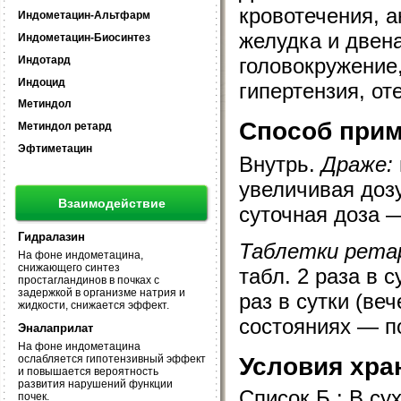
кровотечения, 
Индометацин-Альтфарм
желудка и двен
Индометацин-Биосинтез
Индотард
головокружение,
Индоцид
гипертензия, от
Метиндол
Способ прим
Метиндол ретард
Эфтиметацин
Внутрь.
Драже:
увеличивая доз
Взаимодействие
суточная доза —
Гидралазин
Таблетки рета
На фоне индометацина,
снижающего синтез
табл. 2 раза в с
простагландинов в почках с
задержкой в организме натрия и
раз в сутки (ве
жидкости, снижается эффект.
состояниях — по
Эналаприлат
На фоне индометацина
Условия хра
ослабляется гипотензивный эффект
и повышается вероятность
развития нарушений функции
Список Б.: В су
почек.