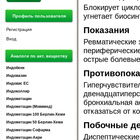
Блокирует цикл
угнетает биосин
Профиль пользователя
Показания
Регистрация
Вход
Ревматические з
периферические 
Аналоги по акт. веществу
острые болевые
Индобене
Противопока
Индовазин
Гиперчувствите
Индовис ЕС
Индоколлир
двенадцатиперст
Индометацин
бронхиальная а
Индометацин (Мовимед)
отказаться от к
Индометацин 100 Берлин-Хеми
Индометацин 50 Берлин-Хеми
Побочные д
Индометацин Софарма
Диспептические
Индометацин-Акри