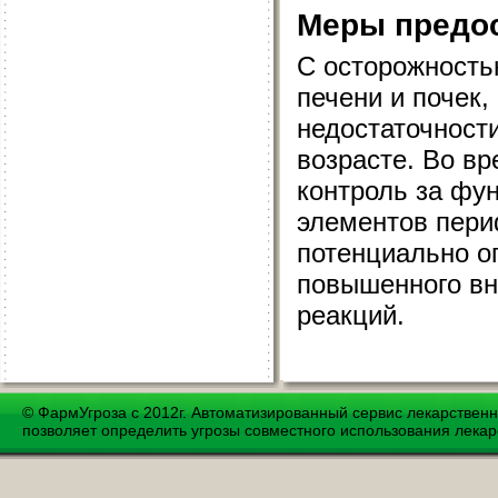
Меры предо
С осторожность
печени и почек,
недостаточност
возрасте. Во в
контроль за фу
элементов пери
потенциально о
повышенного вн
реакций.
© ФармУгроза с 2012г. Автоматизированный сервис лекарствен
позволяет определить угрозы совместного использования лекар