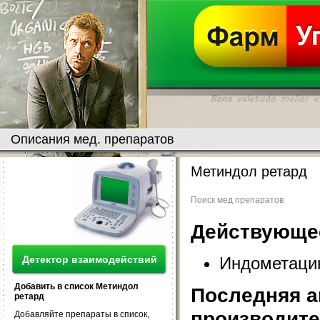
Описания мед. препаратов
Метиндол ретард
Поиск мед препаратов
Действующе
Индометаци
Детектор взаимодействий
Добавить в список Метиндол
Последняя а
ретард
производит
Добавляйте препараты в список,