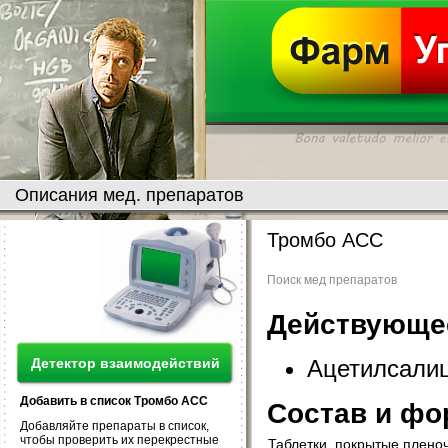
Описания мед. препаратов
Тромбо АСС
Поиск мед препаратов
Действующе
Ацетилсалиц
Детектор взаимодействий
Добавить в список Тромбо АСС
Состав и фо
Добавляйте препараты в список,
чтобы проверить их перекрестные
Таблетки, покрытые плено