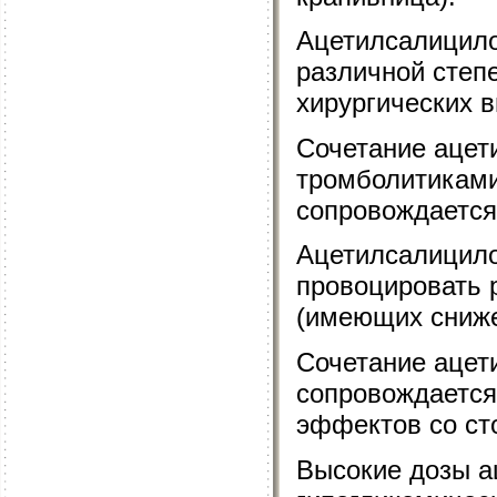
Ацетилсалицило
различной степ
хирургических 
Сочетание ацет
тромболитиками
сопровождается
Ацетилсалицило
провоцировать 
(имеющих сниже
Сочетание ацет
сопровождается
эффектов со ст
Высокие дозы а