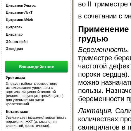
во II триместре
Цитрамон Ультра
Цитрамон-ЛекТ
в сочетании с м
Цитрамон-МФФ
Применение 
Цитрапак
Цитрапар
грудью
Эйч-эл-пейн
Беременность.
Экседрин
триместре бере
частотой дефек
Взаимодействие
пороки сердца).
Урокиназа
можно назначать
Следует избегать совместного
использования урокиназы с
пользы. Назначе
ацетилсалициловой кислотой
(влияет на функцию тромбоцитов)
беременности п
для уменьшения риска
кровотечений.
Лактация.
Сали
Бетаметазон
количествах пр
Увеличивает (взаимно) вероятность
поражения ЖКТ (изъязвления
салицилатов в 
слизистой, кровотечение).