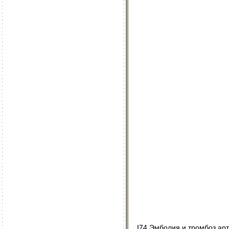
I74 Эмболия и тромбоз ар