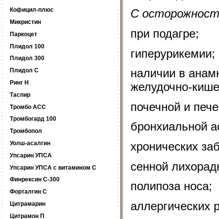
Кофицил-плюс
С осторожност
Микристин
при подагре;
Паркоцет
Плидол 100
гиперурикемии;
Плидол 300
наличии в анам
Плидол С
Ринг Н
желудочно-кише
Таспир
почечной и пече
Тромбо АСС
Тромбогард 100
бронхиальной а
Тромбопол
Уолш-асалгин
хронических за
Упсарин УПСА
сенной лихорад
Упсарин УПСА с витамином C
Финрексин С-300
полипоза носа;
Форталгин C
аллергических р
Цитрамарин
Цитрамон П