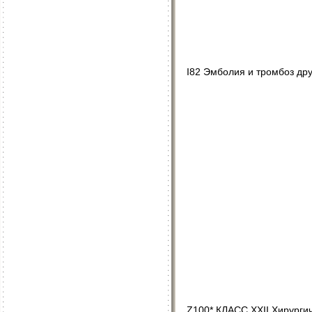
I82 Эмболия и тромбоз дру
Z100* КЛАСС XXII Хирурги