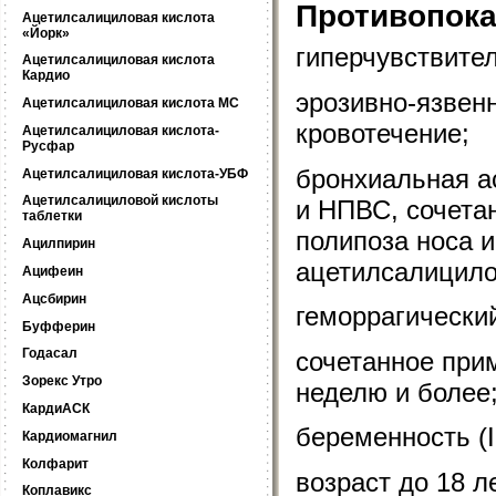
Противопока
Ацетилсалициловая кислота
«Йорк»
гиперчувствите
Ацетилсалициловая кислота
Кардио
эрозивно-язвен
Ацетилсалициловая кислота МС
кровотечение;
Ацетилсалициловая кислота-
Русфар
бронхиальная а
Ацетилсалициловая кислота-УБФ
Ацетилсалициловой кислоты
и НПВС, сочета
таблетки
полипоза носа 
Ацилпирин
ацетилсалицило
Ацифеин
Ацсбирин
геморрагический
Буфферин
Годасал
сочетанное прим
Зорекс Утро
неделю и более
КардиАСК
беременность (I
Кардиомагнил
Колфарит
возраст до 18 ле
Коплавикс