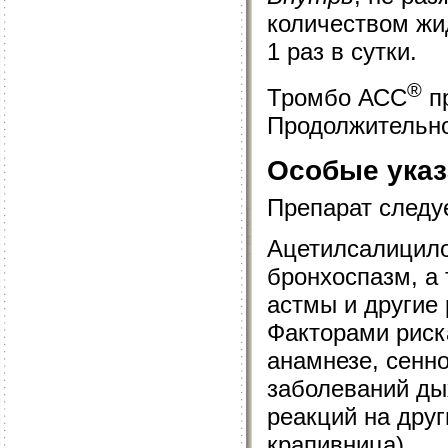
количеством жи
1 раз в сутки.
®
Тромбо АСС
пр
Продолжительно
Особые указ
Препарат следу
Ацетилсалицило
бронхоспазм, а
астмы и другие
Факторами риск
анамнезе, сенно
заболеваний ды
реакций на друг
крапивница).