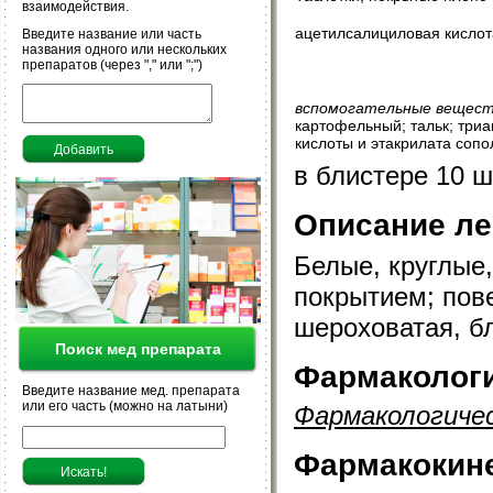
взаимодействия.
ацетилсалициловая кислот
Введите название или часть
названия одного или нескольких
препаратов (через "," или ";")
вспомогательные вещест
картофельный; тальк; три
кислоты и этакрилата соп
в блистере 10 ш
Описание л
Белые, круглые
покрытием; пове
шероховатая, б
Поиск мед препарата
Фармакологи
Введите название мед. препарата
или его часть (можно на латыни)
Фармакологиче
Фармакокин