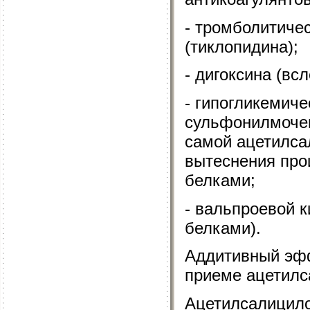
- тромболитиче
(тиклопидина);
- дигоксина (вс
- гипогликемиче
сульфонилмочев
самой ацетилса
вытеснения про
белками;
- вальпроевой к
белками).
Аддитивный эф
приеме ацетилс
Ацетилсалицило