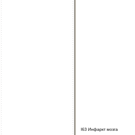
I63 Инфаркт мозга