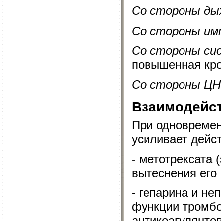
Со стороны ды
Со стороны им
Со стороны си
повышенная кро
Со стороны ЦН
Взаимодейс
При одновремен
усиливает дейс
- метотрексата 
вытеснения его 
- гепарина и не
функции тромбо
антикоагулянтов