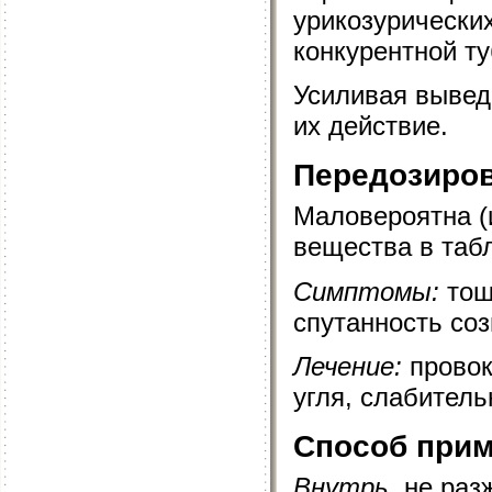
урикозурически
конкурентной т
Усиливая вывед
их действие.
Передозиро
Маловероятна (
вещества в табл
Симптомы:
тош
спутанность со
Лечение:
провок
угля, слабител
Способ прим
Внутрь
, не ра