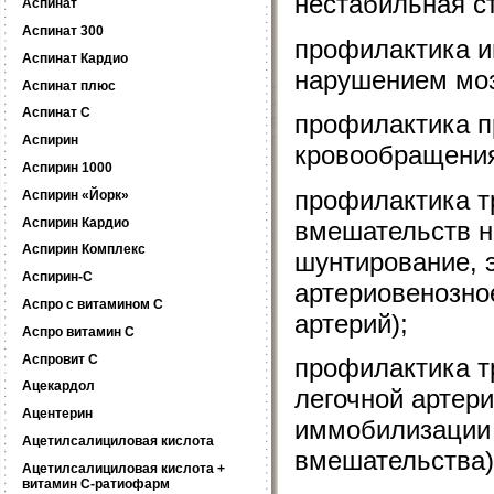
нестабильная с
Аспинат
Аспинат 300
профилактика ин
Аспинат Кардио
нарушением моз
Аспинат плюс
Аспинат С
профилактика п
Аспирин
кровообращени
Аспирин 1000
профилактика т
Аспирин «Йорк»
Аспирин Кардио
вмешательств н
Аспирин Комплекс
шунтирование, 
Аспирин-C
артериовенозно
Аспро c витамином C
артерий);
Аспро витамин C
Аспровит С
профилактика т
Ацекардол
легочной артери
Ацентерин
иммобилизации 
Ацетилсалициловая кислота
вмешательства)
Ацетилсалициловая кислота +
витамин C-ратиофарм