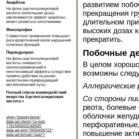
Акарбоза
развитием побоч
На фоне ацетилсалициловой
прекращения гр
кислоты (небольшие дозы)
увеличивается эффект акарбозы:
длительном при
может развиться гипогликемия.
высоких дозах 
Фенопрофен
Совместное применение повышает
прекратить.
риск кровотечений и/или нарушений
почечных функций.
Побочные д
Периндоприл
На фоне ацетилсалициловой
В целом хорошо
кислоты снижаются
гипонатриемический и
возможны след
гипотензивный эффекты (следствие
прямого действия на ренин-
ангиотензин-превращающий
Аллергические 
метаболический путь).
Полный список взаимодействий
Со стороны пи
вещества Ацетилсалициловая
кислота »
рвота, болевые
оболочки желудк
style="display:block"
data-ad-client="ca-pub-
перфоративные,
7781590920248595"
data-ad-slot="3656456722"
повышение акти
data-ad-format="auto">