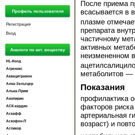
После приема п
всасывается в в
Профиль пользователя
плазме отмечае
Регистрация
препарата внут
Вход
частичному мет
активных метаб
Аналоги по акт. веществу
неизмененном ви
HL-Колд
ацетилсалицило
Агренокс
метаболитов — 
Аквацитрамон
Алка-Зельтцер
Показания
Алька-Прим
профилактика о
Анопирин
факторов риска
АСК-кардио
артериальная ги
Аскафф
Аскофен-П
возраст) и повт
Аспикор